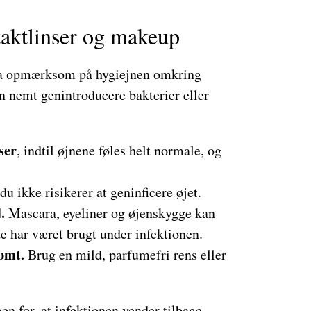
taktlinser og makeup
tra opmærksom på hygiejnen omkring
 nemt genintroducere bakterier eller
ser
, indtil øjnene føles helt normale, og
 du ikke risikerer at geninficere øjet.
.
Mascara, eyeliner og øjenskygge kan
de har været brugt under infektionen.
omt.
Brug en mild, parfumefri rens eller
en for, at infektionen vender tilbage.