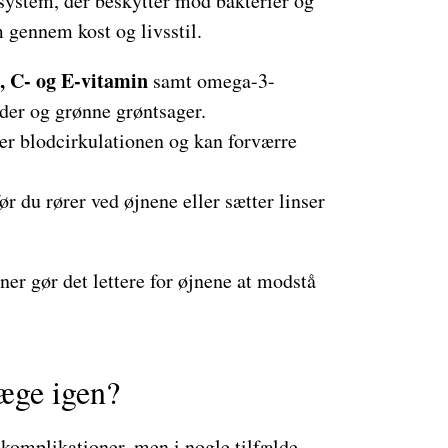
rssystem, der beskytter mod bakterier og
m gennem kost og livsstil.
, C- og E-vitamin
samt omega-3-
dder og grønne grøntsager.
ter blodcirkulationen og kan forværre
før du rører ved øjnene eller sætter linser
er gør det lettere for øjnene at modstå
æge igen?
 komplikationer, men i nogle tilfælde