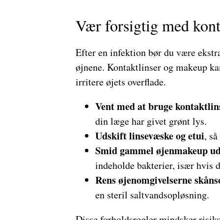
Vær forsigtig med kon
Efter en infektion bør du være eks
øjnene. Kontaktlinser og makeup kan
irritere øjets overflade.
Vent med at bruge kontaktlin
din læge har givet grønt lys.
Udskift linsevæske og etui
, så
Smid gammel øjenmakeup ud
indeholde bakterier, især hvis 
Rens øjenomgivelserne skåns
en steril saltvandsopløsning.
Disse forholdsregler mindsker risiko