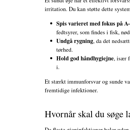
Et sundt øje har et effektivt forsva
irritation. Du kan støtte dette syste
Spis varieret med fokus på A-
fedtsyrer, som findes i fisk, nø
Undgå rygning
, da det nedsæt
tørhed.
Hold god håndhygiejne
, især 
i.
Et stærkt immunforsvar og sunde van
fremtidige infektioner.
Hvornår skal du søge l
De fleste øjeninfektioner heler uden