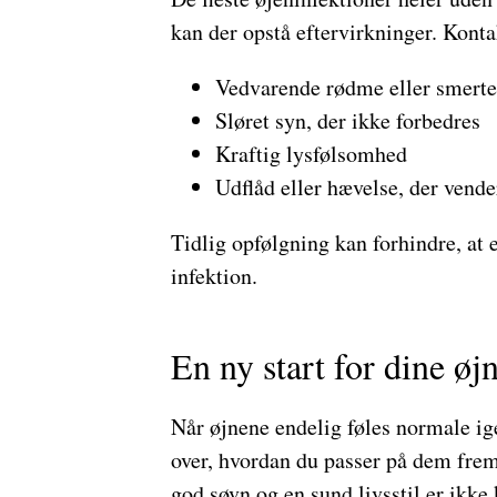
kan der opstå eftervirkninger. Konta
Vedvarende rødme eller smerte
Sløret syn, der ikke forbedres
Kraftig lysfølsomhed
Udflåd eller hævelse, der vende
Tidlig opfølgning kan forhindre, at e
infektion.
En ny start for dine øj
Når øjnene endelig føles normale ige
over, hvordan du passer på dem fre
god søvn og en sund livsstil er ikke