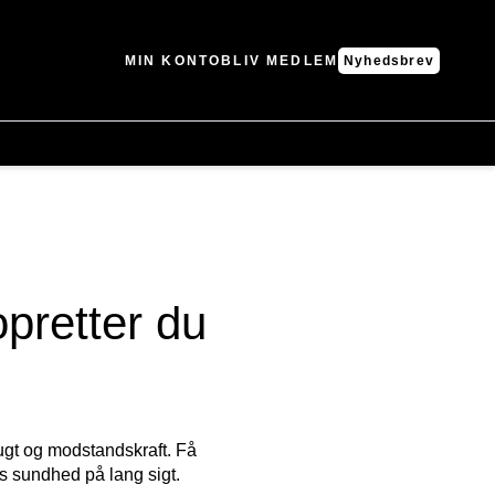
MIN KONTO
BLIV MEDLEM
Nyhedsbrev
opretter du
fugt og modstandskraft. Få
es sundhed på lang sigt.