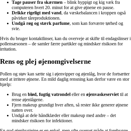
Tage pauser fra skærmen
– blink hyppigt og kig væk fra
computeren hvert 20. minut for at give øjnene en pause.
Drikke rigeligt med vand
, da væskebalancen i kroppen også
påvirker tåreproduktionen.
Undgå røg og stærk parfume
, som kan forværre tørhed og
svie.
Hvis du bruger kontaktlinser, kan du overveje at skifte til endagslinser i
pollensæsonen – de samler færre partikler og mindsker risikoen for
irritation.
Rens og plej øjenomgivelserne
Pollen og støv kan sætte sig i øjenvipper og øjenlåg, hvor de fortsætter
med at irritere øjnene. En mild daglig rensning kan derfor være en stor
hjælp:
Brug en
blød, fugtig vatrondel
eller en
øjenvaskeserviet
til at
rense øjenlågene.
Fjern makeup grundigt hver aften, så rester ikke generer øjnene
natten over.
Undgå at dele håndklæder eller makeup med andre – det
mindsker risikoen for infektioner.
En god øjenhygiejne er en enkel, men ofte overset måde at forebygge