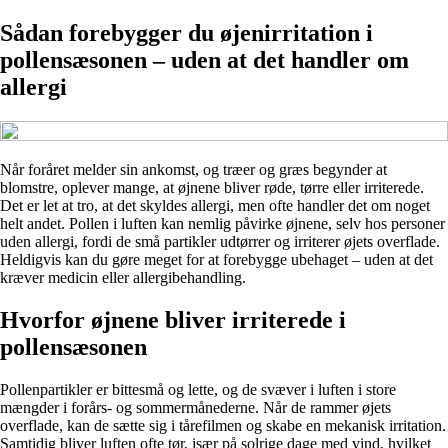
Sådan forebygger du øjenirritation i
pollensæsonen – uden at det handler om
allergi
Når foråret melder sin ankomst, og træer og græs begynder at
blomstre, oplever mange, at øjnene bliver røde, tørre eller irriterede.
Det er let at tro, at det skyldes allergi, men ofte handler det om noget
helt andet. Pollen i luften kan nemlig påvirke øjnene, selv hos personer
uden allergi, fordi de små partikler udtørrer og irriterer øjets overflade.
Heldigvis kan du gøre meget for at forebygge ubehaget – uden at det
kræver medicin eller allergibehandling.
Hvorfor øjnene bliver irriterede i
pollensæsonen
Pollenpartikler er bittesmå og lette, og de svæver i luften i store
mængder i forårs- og sommermånederne. Når de rammer øjets
overflade, kan de sætte sig i tårefilmen og skabe en mekanisk irritation.
Samtidig bliver luften ofte tør, især på solrige dage med vind, hvilket