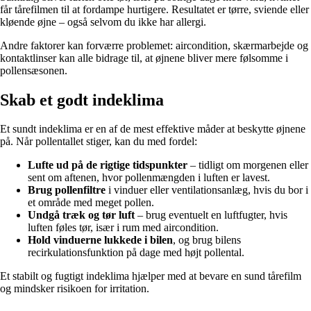
får tårefilmen til at fordampe hurtigere. Resultatet er tørre, sviende eller
kløende øjne – også selvom du ikke har allergi.
Andre faktorer kan forværre problemet: aircondition, skærmarbejde og
kontaktlinser kan alle bidrage til, at øjnene bliver mere følsomme i
pollensæsonen.
Skab et godt indeklima
Et sundt indeklima er en af de mest effektive måder at beskytte øjnene
på. Når pollentallet stiger, kan du med fordel:
Lufte ud på de rigtige tidspunkter
– tidligt om morgenen eller
sent om aftenen, hvor pollenmængden i luften er lavest.
Brug pollenfiltre
i vinduer eller ventilationsanlæg, hvis du bor i
et område med meget pollen.
Undgå træk og tør luft
– brug eventuelt en luftfugter, hvis
luften føles tør, især i rum med aircondition.
Hold vinduerne lukkede i bilen
, og brug bilens
recirkulationsfunktion på dage med højt pollental.
Et stabilt og fugtigt indeklima hjælper med at bevare en sund tårefilm
og mindsker risikoen for irritation.