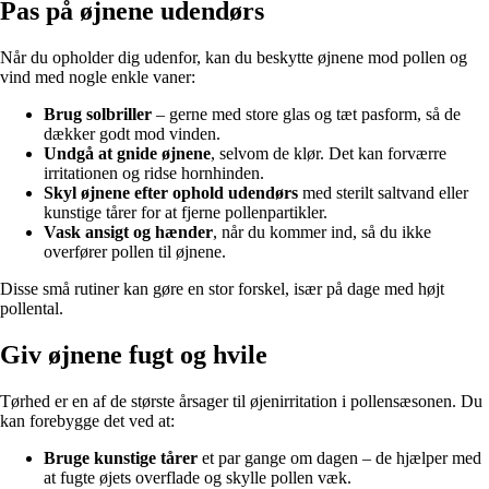
Pas på øjnene udendørs
Når du opholder dig udenfor, kan du beskytte øjnene mod pollen og
vind med nogle enkle vaner:
Brug solbriller
– gerne med store glas og tæt pasform, så de
dækker godt mod vinden.
Undgå at gnide øjnene
, selvom de klør. Det kan forværre
irritationen og ridse hornhinden.
Skyl øjnene efter ophold udendørs
med sterilt saltvand eller
kunstige tårer for at fjerne pollenpartikler.
Vask ansigt og hænder
, når du kommer ind, så du ikke
overfører pollen til øjnene.
Disse små rutiner kan gøre en stor forskel, især på dage med højt
pollental.
Giv øjnene fugt og hvile
Tørhed er en af de største årsager til øjenirritation i pollensæsonen. Du
kan forebygge det ved at:
Bruge kunstige tårer
et par gange om dagen – de hjælper med
at fugte øjets overflade og skylle pollen væk.